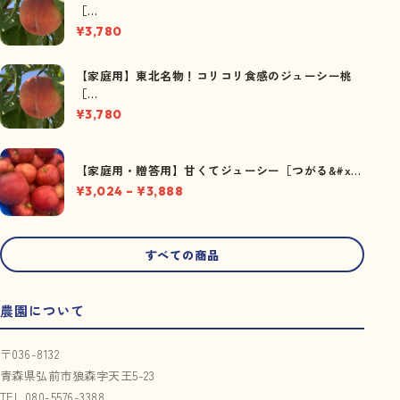
［…
¥
3,780
【家庭用】東北名物！コリコリ食感のジューシー桃
［…
¥
3,780
【家庭用・贈答用】甘くてジューシー［つがる&#x…
価格帯: ¥3,024 – ¥3,888
¥
3,024
–
¥
3,888
すべての商品
農園について
〒036-8132
青森県弘前市狼森字天王5-23
TEL 080-5576-3388